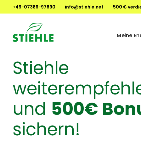
+49-07386-97890
info@stiehle.net
500 € verdi
Meine En
Stiehle
weiterempfehl
und
500€ Bon
sichern!